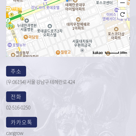
100m
주소
서울 강남구 테헤란로 424
주소
전화
-
(우:06194) 서울 강남구 테헤란로 424
전화
02-516-0250
카카오톡
cangrow