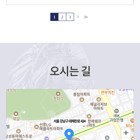
“사람”을 들여다보던 일이었지요. 그 경험을 이제, 다시 꺼내 조용한
제안 하나로 건네보겠습니다.
https://blog.naver.com/financialnetworks/224239325616
1
2
3
오시는 길
서울 강남구 테헤란로 424